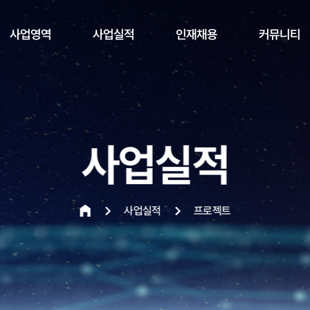
사업영역
사업실적
인재채용
커뮤니티
주요사업
프로젝트
인재상
공지사항
보도자료
자주묻는 질문
사업실적
사업실적
프로젝트