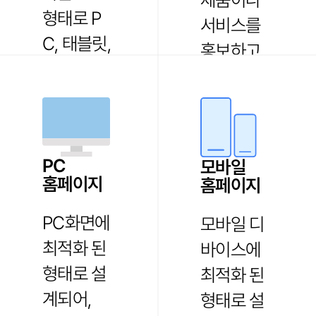
제품이나
형태로 P
서비스를
C, 태블릿,
홍보하고
모바일 등
관심을
다양한
유도하는
환경에 최
데 주로 활
적화됩니
용됩니다.
PC
모바일
다.
홈페이지
홈페이지
PC화면에
모바일 디
최적화 된
바이스에
형태로 설
최적화 된
계되어,
형태로 설